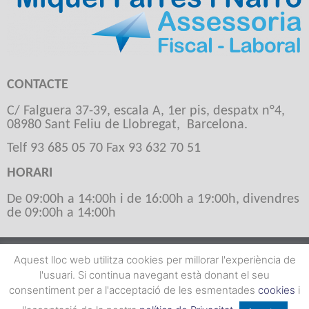
CONTACTE
C/ Falguera 37-39, escala A, 1er pis, despatx n°4,
08980 Sant Feliu de Llobregat, Barcelona.
Telf 93 685 05 70 Fax 93 632 70 51
HORARI
De 09:00h a 14:00h i de 16:00h a 19:00h, divendres
de 09:00h a 14:00h
Miquel Farrés i Narro
Aquest lloc web utilitza cookies per millorar l'experiència de
l'usuari. Si continua navegant està donant el seu
Avis Legal
·
Política de privacitat
·
Cookies
consentiment per a l'acceptació de les esmentades
cookies
i