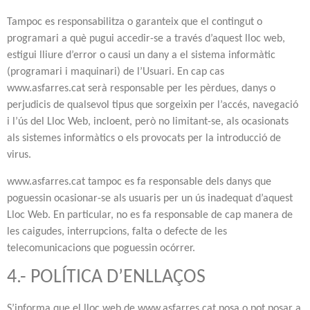
Tampoc es responsabilitza o garanteix que el contingut o
programari a què pugui accedir-se a través d’aquest lloc web,
estigui lliure d’error o causi un dany a el sistema informàtic
(programari i maquinari) de l’Usuari. En cap cas
www.asfarres.cat serà responsable per les pèrdues, danys o
perjudicis de qualsevol tipus que sorgeixin per l’accés, navegació
i l’ús del Lloc Web, incloent, però no limitant-se, als ocasionats
als sistemes informàtics o els provocats per la introducció de
virus.
www.asfarres.cat tampoc es fa responsable dels danys que
poguessin ocasionar-se als usuaris per un ús inadequat d’aquest
Lloc Web. En particular, no es fa responsable de cap manera de
les caigudes, interrupcions, falta o defecte de les
telecomunicacions que poguessin ocórrer.
4.- POLÍTICA D’ENLLAÇOS
S’informa que el lloc web de www.asfarres.cat posa o pot posar a