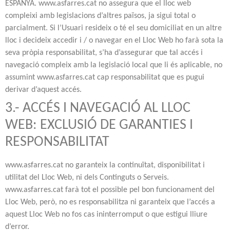
ESPANYA. www.asfarres.cat no assegura que el lloc web
compleixi amb legislacions d’altres països, ja sigui total o
parcialment. Si l’Usuari resideix o té el seu domiciliat en un altre
lloc i decideix accedir i / o navegar en el Lloc Web ho farà sota la
seva pròpia responsabilitat, s’ha d’assegurar que tal accés i
navegació compleix amb la legislació local que li és aplicable, no
assumint www.asfarres.cat cap responsabilitat que es pugui
derivar d’aquest accés.
3.- ACCÉS I NAVEGACIÓ AL LLOC
WEB: EXCLUSIÓ DE GARANTIES I
RESPONSABILITAT
www.asfarres.cat no garanteix la continuïtat, disponibilitat i
utilitat del Lloc Web, ni dels Continguts o Serveis.
www.asfarres.cat farà tot el possible pel bon funcionament del
Lloc Web, però, no es responsabilitza ni garanteix que l’accés a
aquest Lloc Web no fos cas ininterromput o que estigui lliure
d’error.