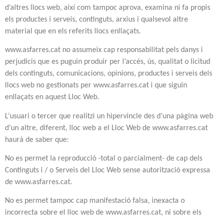
d’altres llocs web, així com tampoc aprova, examina ni fa propis
els productes i serveis, continguts, arxius i qualsevol altre
material que en els referits llocs enllaçats.
www.asfarres.cat no assumeix cap responsabilitat pels danys i
perjudicis que es puguin produir per l’accés, ús, qualitat o licitud
dels continguts, comunicacions, opinions, productes i serveis dels
llocs web no gestionats per www.asfarres.cat i que siguin
enllaçats en aquest Lloc Web.
L’usuari o tercer que realitzi un hipervincle des d’una pàgina web
d’un altre, diferent, lloc web a el Lloc Web de www.asfarres.cat
haurà de saber que:
No es permet la reproducció -total o parcialment- de cap dels
Continguts i / o Serveis del Lloc Web sense autorització expressa
de www.asfarres.cat.
No es permet tampoc cap manifestació falsa, inexacta o
incorrecta sobre el lloc web de www.asfarres.cat, ni sobre els