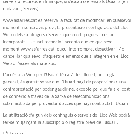
serveis o recursos en línia que, si s’escau ofereixi als Usuaris (en
endavant, Serveis).
www.asfarres.cat es reserva la facultat de modificar, en qualsevol
moment, i sense avís previ, la presentació i configuració del Lloc
Web i dels Continguts i Serveis que en ell poguessin estar
incorporats. L’Usuari reconeix i accepta que en qualsevol
moment www.asfarres.cat, pugui interrompre, desactivar i / o
cancel·lar qualsevol d’aquests elements que s’integren en el Lloc
Web o l’accés als mateixos.
L’accés a la Web per l’Usuari té caràcter lliure i, per regla
general, és gratuït sense que l’Usuari hagi de proporcionar una
contraprestació per poder gaudir-ne, excepte pel que fa a el cost
de connexió a través de la xarxa de telecomunicacions
subministrada pel proveïdor d’accés que hagi contractat l’Usuari.
La utilització d’algun dels continguts o serveis del Lloc Web podrà
fer-se mitjançant la subscripció o registre previ de l’usuari.