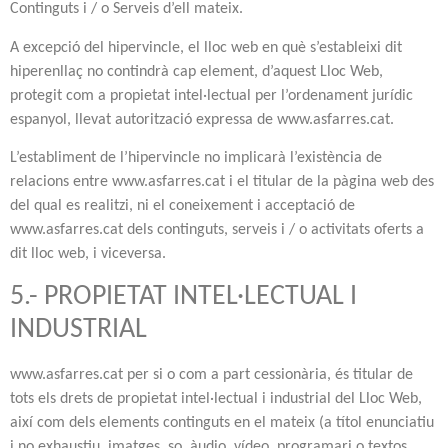
Continguts i / o Serveis d’ell mateix.
A excepció del hipervincle, el lloc web en què s’estableixi dit
hiperenllaç no contindrà cap element, d’aquest Lloc Web,
protegit com a propietat intel·lectual per l’ordenament jurídic
espanyol, llevat autorització expressa de www.asfarres.cat.
L’establiment de l’hipervincle no implicarà l’existència de
relacions entre www.asfarres.cat i el titular de la pàgina web des
del qual es realitzi, ni el coneixement i acceptació de
www.asfarres.cat dels continguts, serveis i / o activitats oferts a
dit lloc web, i viceversa.
5.- PROPIETAT INTEL·LECTUAL I
INDUSTRIAL
www.asfarres.cat per si o com a part cessionària, és titular de
tots els drets de propietat intel·lectual i industrial del Lloc Web,
així com dels elements continguts en el mateix (a títol enunciatiu
i no exhaustiu, imatges, so, àudio, vídeo, programari o textos,