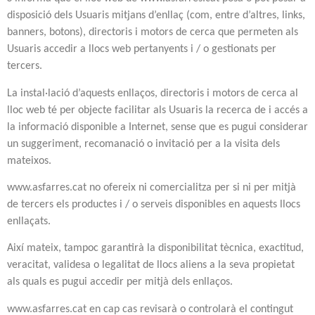
disposició dels Usuaris mitjans d’enllaç (com, entre d’altres, links,
banners, botons), directoris i motors de cerca que permeten als
Usuaris accedir a llocs web pertanyents i / o gestionats per
tercers.
La instal·lació d’aquests enllaços, directoris i motors de cerca al
lloc web té per objecte facilitar als Usuaris la recerca de i accés a
la informació disponible a Internet, sense que es pugui considerar
un suggeriment, recomanació o invitació per a la visita dels
mateixos.
www.asfarres.cat no ofereix ni comercialitza per si ni per mitjà
de tercers els productes i / o serveis disponibles en aquests llocs
enllaçats.
Així mateix, tampoc garantirà la disponibilitat tècnica, exactitud,
veracitat, validesa o legalitat de llocs aliens a la seva propietat
als quals es pugui accedir per mitjà dels enllaços.
www.asfarres.cat en cap cas revisarà o controlarà el contingut