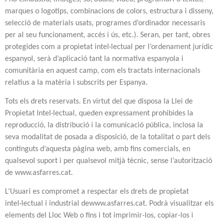
marques o logotips, combinacions de colors, estructura i disseny,
selecció de materials usats, programes d’ordinador necessaris
per al seu funcionament, accés i ús, etc.). Seran, per tant, obres
protegides com a propietat intel·lectual per l’ordenament jurídic
espanyol, serà d’aplicació tant la normativa espanyola i
comunitària en aquest camp, com els tractats internacionals
relatius a la matèria i subscrits per Espanya.
Tots els drets reservats. En virtut del que disposa la Llei de
Propietat Intel·lectual, queden expressament prohibides la
reproducció, la distribució i la comunicació pública, inclosa la
seva modalitat de posada a disposició, de la totalitat o part dels
continguts d’aquesta pàgina web, amb fins comercials, en
qualsevol suport i per qualsevol mitjà tècnic, sense l’autorització
de www.asfarres.cat.
L’Usuari es compromet a respectar els drets de propietat
intel·lectual i industrial dewww.asfarres.cat. Podrà visualitzar els
elements del Lloc Web o fins i tot imprimir-los, copiar-los i