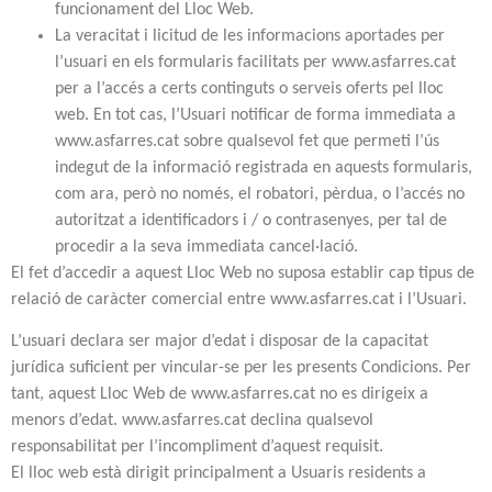
funcionament del Lloc Web.
La veracitat i licitud de les informacions aportades per
l’usuari en els formularis facilitats per www.asfarres.cat
per a l’accés a certs continguts o serveis oferts pel lloc
web. En tot cas, l’Usuari notificar de forma immediata a
www.asfarres.cat sobre qualsevol fet que permeti l’ús
indegut de la informació registrada en aquests formularis,
com ara, però no només, el robatori, pèrdua, o l’accés no
autoritzat a identificadors i / o contrasenyes, per tal de
procedir a la seva immediata cancel·lació.
El fet d’accedir a aquest Lloc Web no suposa establir cap tipus de
relació de caràcter comercial entre www.asfarres.cat i l’Usuari.
L’usuari declara ser major d’edat i disposar de la capacitat
jurídica suficient per vincular-se per les presents Condicions. Per
tant, aquest Lloc Web de www.asfarres.cat no es dirigeix a
menors d’edat. www.asfarres.cat declina qualsevol
responsabilitat per l’incompliment d’aquest requisit.
El lloc web està dirigit principalment a Usuaris residents a